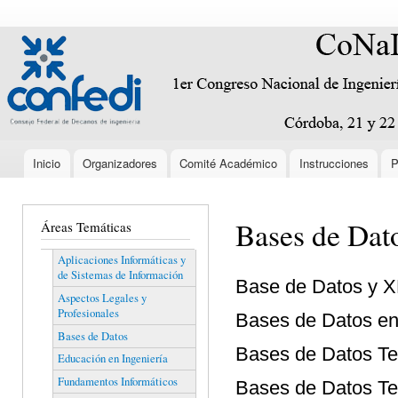
Pas
con
conaiisi.frc.utn.edu.ar
Encabezado
prin
Inicio
Organizadores
Comité Académico
Instrucciones
P
Menú principal
Bases de Dat
Áreas Temáticas
Aplicaciones Informáticas y
de Sistemas de Información
Base de Datos y 
Aspectos Legales y
Profesionales
Bases de Datos e
Bases de Datos
Bases de Datos Te
Educación en Ingeniería
Fundamentos Informáticos
Bases de Datos Te