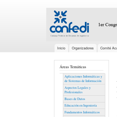
conaiisi.frc.utn.edu.ar
Encabezado
Inicio
Organizadores
Comité Ac
Menú principal
Áreas Temáticas
Aplicaciones Informáticas y
de Sistemas de Información
Aspectos Legales y
Profesionales
Bases de Datos
Educación en Ingeniería
Fundamentos Informáticos